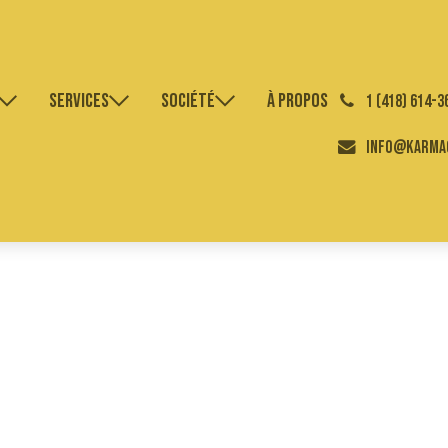
Services
Société
À propos
͏
1 (418) 614-3
info@karmag