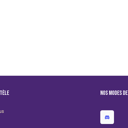
ntèle
Nos modes de
us