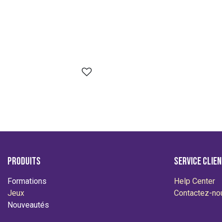
Dream Hunter - Game Jam
Produits
Service Clie
Formations
Help Center
Jeux
Contactez-no
Nouveautés