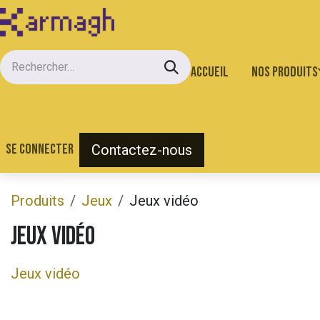
Se rendre au contenu
Accueil
Nos produits
Se connecter
Contactez-nous
Produits
Jeux
Jeux vidéo
Jeux vidéo
Jeux vidéo